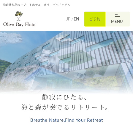
コンテ
長崎県大島のリゾートホテル、オリーブベイホテル
ンツに
進む
ご予約
JP
EN
/
MENU
静寂にひたる、
海と森が奏でるリトリート。
Breathe Nature,Find Your Retreat